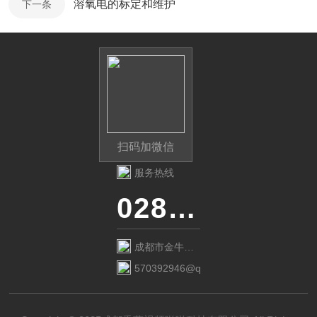
溶氧电的标定和维护
下一条
扫码加微信
服务热线
028-87741718
成都市金牛区
金府路799号1
570392946@qq.com
栋1单元12层6
号