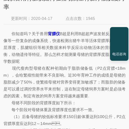
率
更新时间：2020-04-17
点击次数：1945
你知道吗？关于兽用
背膘仪
B超是利用B超超声波发射反射接受成
像等一些复杂的成像系统，快速检测出猪牛羊等活体背膘厚度，脂肪
层厚度，肌腱组织等相关数据来科学反应出动物活体的营养是否均
衡，动物遗传等特征。那么怎样才能测量母猪的背膘厚度脂肪厚度科
电话咨询
学数据呢
现代瘦肉型母猪在配种初期由于脂肪储备低（P2点背膘<18m
m），会给繁殖性能带来不良影响。近30年育种工作的成绩是母猪的
脂肪减少了50%，使繁殖母猪对营养变得更加敏感了；而脂肪的储备
是可以通过调控营养水平来控制，这在制定母猪饲养方案时是必须考
虑的因素，制定有效的饲养方案变得越来越重要.
母猪不同阶段的背膘厚度如下所示：
每个阶段对母猪体重及背膘厚度也要求不一致。
（1）后备母猪的较低标准要求150日龄体重达到100公斤，P2点
背膘厚度应达到12～14mm。