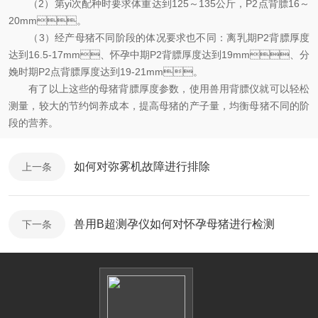
（2）第yi次配种时要求体重达到125～135公斤，P2点背膘16～
20mm。
（3）经产母猪不同阶段的体况要求也不同：离乳期P2背膘厚度
达到16.5-17mm、怀孕中期P2背膘厚度达到19mm、分
娩时期P2点背膘厚度达到19-21mm。
有了以上这些的母猪背膘厚度参数，使用兽用背膘仪就可以轻松
测量，较大的节约饲养成本，提高母猪的产子量，均衡母猪不同的阶
段的营养。
如何对弥雾机故障进行排除
上一条
兽用B超测孕仪如何对怀孕母猪进行检测
下一条