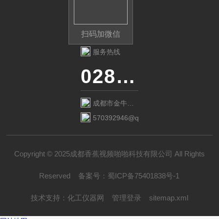
扫码加微信
服务热线
028-87741718
成都市金牛区
金府路799号1
570392946@qq.com
栋1单元12层6
号
Copyright © 2025成都香蕉视频啪啪科技有限公司 All Rights
Reserved
备案号：
蜀ICP备75401838号-1
技术支持：
化工仪器网
管理登录
sitemap.xml