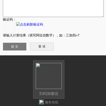
验证码：
请输入计算结果（填写阿拉伯数字），如：三加四=7
扫码加微信
服务热线