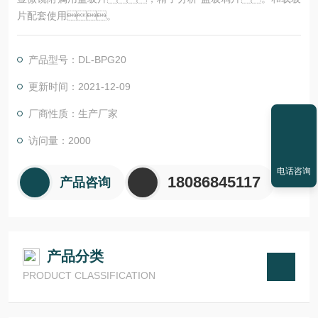
片配套使用。
产品型号：DL-BPG20
更新时间：2021-12-09
厂商性质：生产厂家
访问量：2000
电话咨询
18086845117
产品咨询
产品分类
PRODUCT CLASSIFICATION