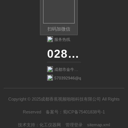
扫码加微信
服务热线
028-87741718
成都市金牛区
金府路799号1
570392946@qq.com
栋1单元12层6
号
Copyright © 2025成都香蕉视频啪啪科技有限公司 All Rights
Reserved
备案号：
蜀ICP备75401838号-1
技术支持：
化工仪器网
管理登录
sitemap.xml