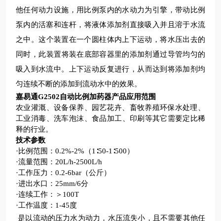
他任何动力设施，用比例泵内的水动力为引擎，带动比例
泵内的活塞和连杆，将液体添加剂直接吸入并且溶于水流
之中。这个装置在一个圆柱体内上下运动，将水压出去的
同时，此装置将装在底部容器里的添加剂通过导管均匀的
吸入到水流中。上下运动反复进行，从而达到将添加剂均
匀连续不断的添加到流动水中的效果。
嘉易通G2502
自动比例加药器
产品应用范围
农业灌溉、设备保养、园艺花卉、畜牧养殖环保水处理、
工业消毒、洗车泡沫、食品加工、印刷等其它需要定比稀
释的行业。
技术参数
·比例范围：0.2%-2%（1∶50-1∶500）
·流量范围：20L/h-2500L/h
·工作压力：0.2-6bar（公斤）
·进出水口：25mm/6分
·连续工作：＞100T
·工作温度：1-45度
是以流动的压力水为动力，水压流失小，且不需要其他任