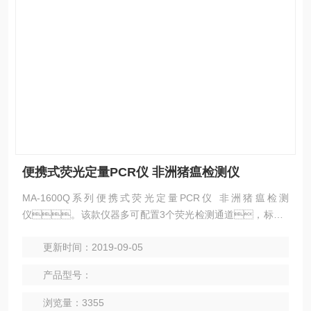
便携式荧光定量PCR仪 非洲猪瘟检测仪
MA-1600Q系列便携式荧光定量PCR仪 非洲猪瘟检测
仪。该款仪器多可配置3个荧光检测通道，标配1
6孔的检测通量，可通过内置融屏完成所有实验操作与
更新时间：2019-09-05
结果分析。小巧的机身设计，可选配外接电
池等特点，可充分满足用户对于小通量实验以及外出
产品型号：
实验的各种需求。
浏览量：3355