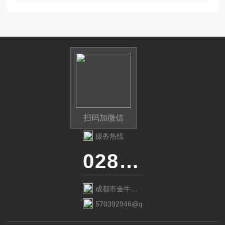
扫码加微信
服务热线
028-87741718
成都市金牛区
金府路799号1
570392946@qq.com
栋1单元12层6