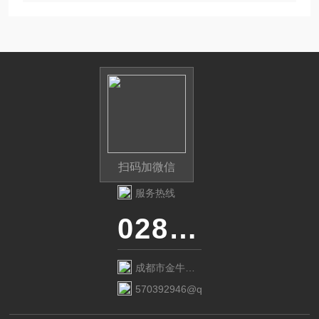
扫码加微信
服务热线
028-87741718
成都市金牛区
金府路799号1
570392946@qq.com
栋1单元12层6